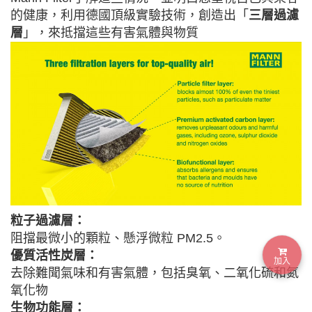
的健康，利用德國頂級實驗技術，創造出「
三層過濾
層
」，來抵擋這些有害氣體與物質
粒子過濾層：
阻擋最微小的顆粒、懸浮微粒 PM2.5。
優質活性炭層：
加入
去除難聞氣味和有害氣體，包括臭氧、二氧化硫和氮
氧化物
生物功能層：