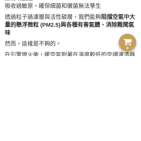
吸收過敏原，確保細菌和黴菌無法孳生
透過粒子過濾層與活性碳層，我們能夠
阻擋空氣中大
量的懸浮微粒 (PM2.5)與各種有害氣體、消除難聞氣
味
然而，這樣是不夠的。
0
在引擎熄火後，暖空氣附著在溫度較低的空調濾清器
上，很快地
濾清器表面就會變成黴菌與細菌孳生的溫
床
下次發動引擎後，空氣進入空調系統，流經附著黴菌
的濾清器，就這樣進入您的體內