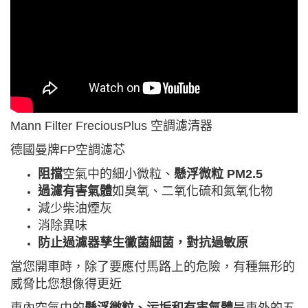
Mann Filter FreciousPlus 空調濾清器
德國曼牌FP空調濾芯
阻擋
空氣中的細小微粒、
懸浮微粒 PM2.5
過濾有害氣體
如臭氧、二氧化硫和氮氧化物
減少柴油煙灰
消除異味
防止過濾器孳生黴菌細菌，對抗過敏原
當您開車時，除了要應付馬路上的危險，有種無形的
威脅比您想像得更近
車內空氣中的
懸浮微粒、污垢和有害氣體
是車外的五