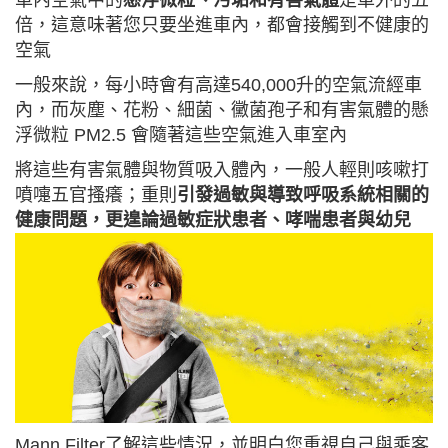
倍，這意味著您只要坐進車內，都會接觸到不健康的
空氣
一般來說，每小時會有高達540,000升的空氣流經車
內，而灰塵、花粉、細菌、黴菌孢子和有害氣體的懸
浮微粒 PM2.5 會隨著這些空氣進入車室內
將這些有害氣體與物質吸入體內，一般人輕則咳嗽打
噴嚏五官搔癢；重則
引發過敏與導致呼吸系統相關的
健康問題，更遑論過敏症狀患者、哮喘患者與幼兒
Mann Filter了解這些情況，並明白您重視自己與乘客